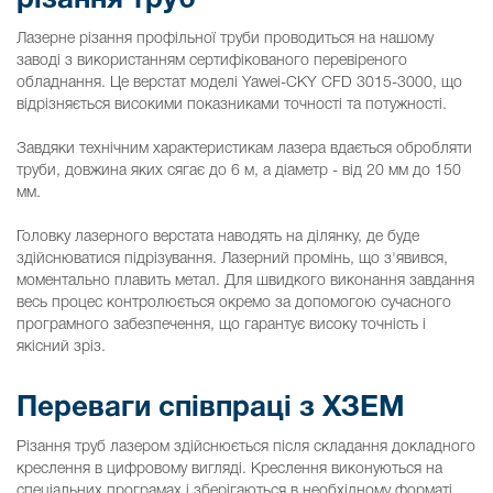
різання труб
Лазерне різання профільної труби проводиться на нашому
заводі з використанням сертифікованого перевіреного
обладнання. Це верстат моделі Yawei-CKY CFD 3015-3000, що
відрізняється високими показниками точності та потужності.
Завдяки технічним характеристикам лазера вдається обробляти
труби, довжина яких сягає до 6 м, а діаметр - від 20 мм до 150
мм.
Головку лазерного верстата наводять на ділянку, де буде
здійснюватися підрізування. Лазерний промінь, що з'явився,
моментально плавить метал. Для швидкого виконання завдання
весь процес контролюється окремо за допомогою сучасного
програмного забезпечення, що гарантує високу точність і
якісний зріз.
Переваги співпраці з ХЗЕМ
Різання труб лазером здійснюється після складання докладного
креслення в цифровому вигляді. Креслення виконуються на
спеціальних програмах і зберігаються в необхідному форматі.