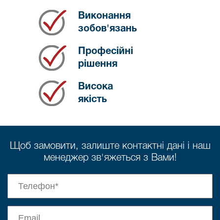
Виконання
зобов'язань
Професійні
рішення
Висока
якість
Щоб замовити, залиште контактні дані і наш
менеджер зв'яжеться з Вами!