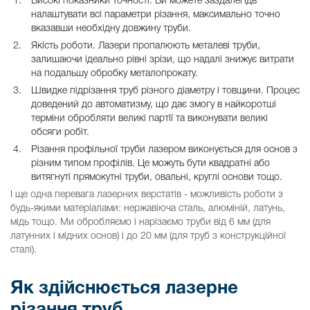
Високі показники точності. Ви можете заздалегідь
налаштувати всі параметри різання, максимально точно
вказавши необхідну довжину труби.
Якість роботи. Лазери пропалюють металеві труби,
залишаючи ідеально рівні зрізи, що надалі знижує витрати
на подальшу обробку металопрокату.
Швидке підрізання труб різного діаметру і товщини. Процес
доведений до автоматизму, що дає змогу в найкоротші
терміни обробляти великі партії та виконувати великі
обсяги робіт.
Різання профільної труби лазером виконується для основ з
різним типом профілів. Це можуть бути квадратні або
витягнуті прямокутні труби, овальні, круглі основи тощо.
І ще одна перевага лазерних верстатів - можливість роботи з
будь-якими матеріалами: нержавіюча сталь, алюміній, латунь,
мідь тощо. Ми обробляємо і нарізаємо труби від 6 мм (для
латунних і мідних основ) і до 20 мм (для труб з конструкційної
сталі).
Як здійснюється лазерне